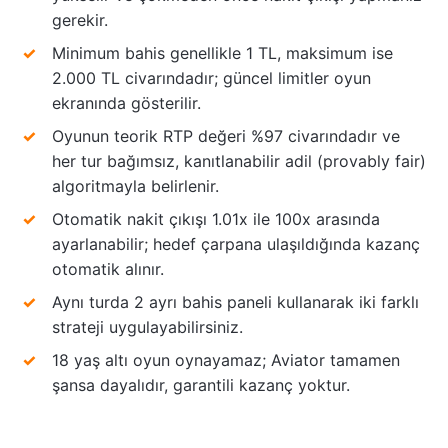
gerekir.
Minimum bahis genellikle 1 TL, maksimum ise
2.000 TL civarındadır; güncel limitler oyun
ekranında gösterilir.
Oyunun teorik RTP değeri %97 civarındadır ve
her tur bağımsız, kanıtlanabilir adil (provably fair)
algoritmayla belirlenir.
Otomatik nakit çıkışı 1.01x ile 100x arasında
ayarlanabilir; hedef çarpana ulaşıldığında kazanç
otomatik alınır.
Aynı turda 2 ayrı bahis paneli kullanarak iki farklı
strateji uygulayabilirsiniz.
18 yaş altı oyun oynayamaz; Aviator tamamen
şansa dayalıdır, garantili kazanç yoktur.