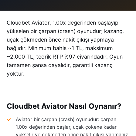
Cloudbet Aviator, 1.00x değerinden başlayıp
yükselen bir çarpan (crash) oyunudur; kazanç,
uçak çökmeden önce nakit çıkışı yapmaya
bağlıdır. Minimum bahis ~1 TL, maksimum
~2.000 TL, teorik RTP %97 civarındadır. Oyun
tamamen şansa dayalıdır, garantili kazanç
yoktur.
Cloudbet Aviator Nasıl Oynanır?
Aviator bir çarpan (crash) oyunudur: çarpan
1.00x değerinden başlar, uçak çökene kadar
yükselir ve çökmeden önce nakit çıkışı yapmanız